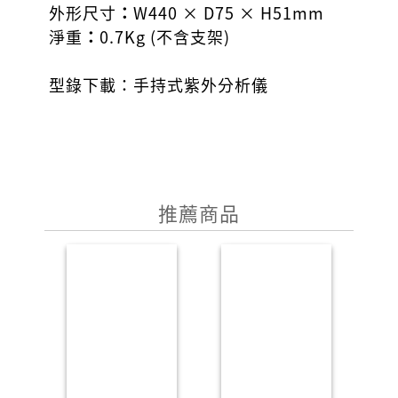
外形尺寸
：
W440 × D75 × H51mm
淨重
：
0.7Kg (不含支架)
型錄下載：
手持式紫外分析儀
推薦商品
P
N
r
e
e
x
v
t
i
o
u
s