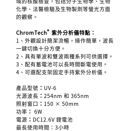
域的核酸檢查，包括分子生物學、生物
化學、法醫檢驗及生物製劑等螢光方面
的觀察。
®
ChromTech
紫外分析儀特點：
1、外觀設計簡潔流暢，操作簡單，波長
一鍵切換十分方便。
2、具有單波和雙波兩種系列可供選擇。
3、配有蓄電池可以長時間斷電使用。
4、可選配支架固定手持紫外分析儀。
產品型號
：
UV-6
光源波長
：
254nm 和 365nm
照射窗口
：
150 × 50mm
功率
：
6W
電源
：
DC12.6V 鋰電池
最長使用時間：3小時