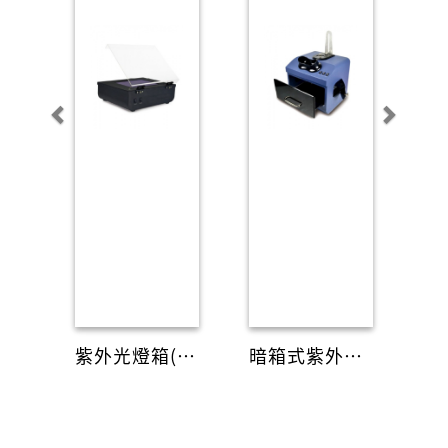
紫外光燈箱(照膠/切膠)
暗箱式紫外分析儀