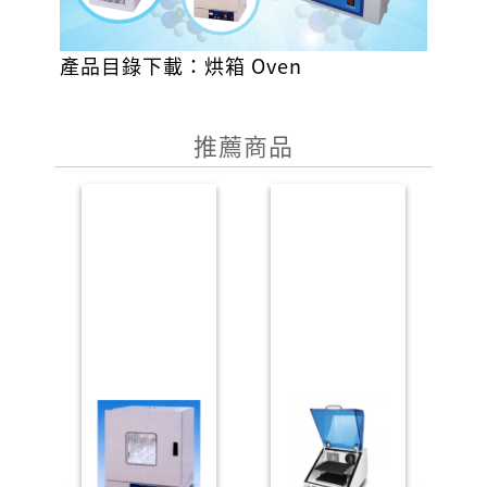
產品目錄下載：
烘箱 Oven
推薦商品
P
N
r
e
e
x
v
t
i
o
u
s