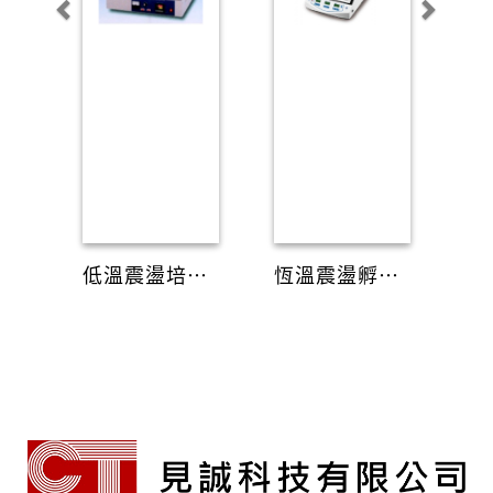
低溫震盪培養箱(150L)
恆溫震盪孵育器(圓周迴轉)