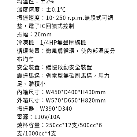
均溫性：±2%
溫度精度：±0.1℃
振盪速度：10~250 r.p.m.無段式可調
整，電子IC回饋式控制
振幅：26mm
冷凍機：1/4HP無聲壓縮機
循環裝置：微風扇循環，使內部溫度分
布均勻
安全裝置：緩慢啟動安全裝置
震盪馬達：省電型無碳刷馬達，馬力
足、體積小
內箱尺寸：W450*D400*H400mm
外箱尺寸：W570*D650*H820mm
振盪器：W390*D340
電源：110V/10A
燒杯容量：250cc*12支/500cc*6
支/1000cc*4支